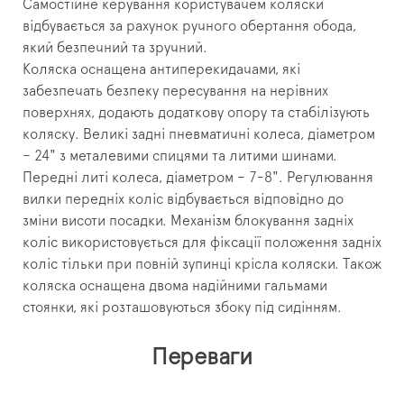
Самостійне керування користувачем коляски
відбувається за рахунок ручного обертання обода,
який безпечний та зручний.
Коляска оснащена антиперекидачами, які
забезпечать безпеку пересування на нерівних
поверхнях, додають додаткову опору та стабілізують
коляску.
Великі задні пневматичні колеса, діаметром
– 24" з металевими спицями та литими шинами.
Передні литі колеса, діаметром – 7-8".
Регулювання
вилки передніх коліс відбувається відповідно до
зміни висоти посадки.
Механізм блокування задніх
коліс використовується для фіксації положення задніх
коліс тільки при повній зупинці крісла коляски.
Також
коляска оснащена двома надійними гальмами
стоянки, які розташовуються збоку під сидінням.
Переваги