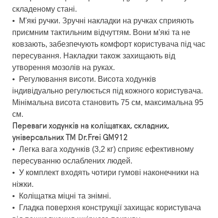
складеному стані.
•
М'які ручки. Зручні накладки на ручках сприяють
приємним тактильним відчуттям. Вони м'які та не
ковзають, забезпечують комфорт користувача під час
пересування. Накладки також захищають від
утворення мозолів на руках.
•
Регулювання висоти. Висота ходунків
індивідуально регулюється під кожного користувача.
Мінімальна висота становить 75 см, максимальна 95
см.
Переваги ходунків на коліщатках, складних,
універсальних ТМ Dr.Frei GM912
•
Легка вага ходунків (3,2 кг) сприяє ефективному
пересуванню ослаблених людей.
•
У комплект входять чотири гумові наконечники на
ніжки.
•
Коліщатка міцні та знімні.
•
Гладка поверхня конструкції захищає користувача