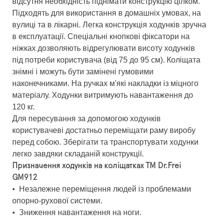
відсутня необхідність піднімати конструкцію цілком.
Підходять для використання в домашніх умовах, на
вулиці та в лікарні. Легка конструкція ходунків зручна
в експлуатації. Спеціальні кнопкові фіксатори на
ніжках дозволяють відрегулювати висоту ходунків
під потреби користувача (від 75 до 95 см). Коліщата
знімні і можуть бути замінені гумовими
наконечниками. На ручках м'які накладки із міцного
матеріалу. Ходунки витримують навантаження до
120 кг.
Для пересування за допомогою ходунків
користувачеві достатньо переміщати раму виробу
перед собою. Зберігати та транспортувати ходунки
легко завдяки складаній конструкції.
Призначення ходунків на коліщатках ТМ Dr.Frei
GM912
•
Незалежне переміщення людей із проблемами
опорно-рухової системи.
•
Зниження навантаження на ноги.