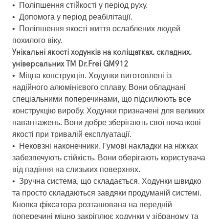
•
Поліпшення стійкості у період руху.
•
Допомога у період реабілітації.
•
Поліпшення якості життя ослаблених людей
похилого віку.
Унікальні якості ходунків на коліщатках, складних,
універсальних ТМ Dr.Frei GM912
•
Міцна конструкція. Ходунки виготовлені із
надійного алюмінієвого сплаву. Вони обладнані
спеціальними поперечинами, що підсилюють все
конструкцію виробу. Ходунки призначені для великих
навантажень. Вони добре зберігають свої початкові
якості при тривалій експлуатації.
•
Нековзні наконечники. Гумові накладки на ніжках
забезпечують стійкість. Вони оберігають користувача
від падіння на слизьких поверхнях.
•
Зручна система, що складається. Ходунки швидко
та просто складаються завдяки продуманій системі.
Кнопка фіксатора розташована на передній
поперечині міцно закріплює ходунки у зібраному та