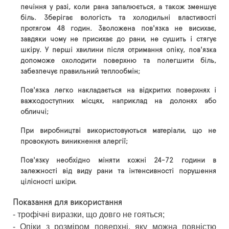
печіння у разі, коли рана запалюється, а також зменшує
біль. Зберігає вологість та холодильні властивості
протягом 48 годин. Зволожена пов'язка не висихає,
завдяки чому не присихає до рани, не сушить і стягує
шкіру. У перші хвилини після отримання опіку, пов'язка
допоможе охолодити поверхню та полегшити біль,
забезпечує правильний теплообмін;
Пов'язка легко накладається на відкритих поверхнях і
важкодоступних місцях, наприклад на долонях або
обличчі;
При виробництві використовуються матеріали, що не
провокують виникнення алергії;
Пов'язку необхідно міняти кожні 24-72 години в
залежності від виду рани та інтенсивності порушення
цілісності шкіри.
Показання для використання
- трофічні виразки, що довго не гояться;
- Опіки з розміром поверхні, яку можна повністю