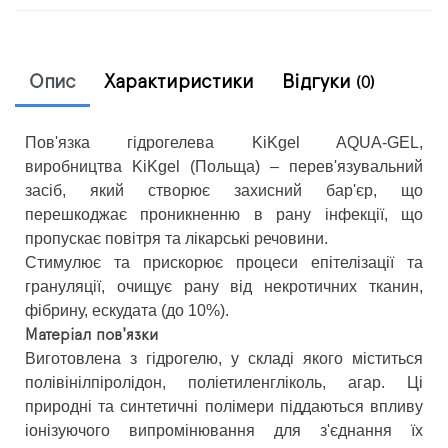
Опис
Характиристики
Відгуки
(0)
Пов'язка гідрогелева KiKgel AQUA-GEL,
виробництва KiKgel (Польща) – перев'язувальний
засіб, який створює захисний бар'єр, що
перешкоджає проникненню в рану інфекції, що
пропускає повітря та лікарські речовини.
Стимулює та прискорює процеси епітелізації та
грануляції, очищує рану від некротичних тканин,
фібрину, ескудата (до 10%).
Матеріал пов'язки
Виготовлена ​​з гідрогелю, у складі якого міститься
полівінілпіролідон, поліетиленгліколь, агар. Ці
природні та синтетичні полімери піддаються впливу
іонізуючого випромінювання для з'єднання їх