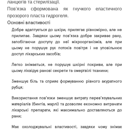
ланцюгів та стерилізації.
Пов'язка сформована як гнучкого еластичного
прозорого пласта гидрогеля.
Основні властивості
Добре адаптується до шкіри, прилягає рівномірно, але не
прилипає. Завдяки цьому пов'язка добре закриває рану,
запобігаючи доступу до неї мікроорганізмів, але при
цьому не порушує рух потоків повітря і не уповільнює
доступ лікарських засобів;
Легко знімається, не порушує шкірні покриви, але при
цьому ліквідує ранові секрети та омертвілі тканини;
Зменшує біль та сприяє формуванню рівного акуратного
рубця;
Використання пов'язки зменшує витрату перев'язувальних
матеріалів (бинтів, марлі) та дозволяє економно витрачати
лікарські препарати, які максимально доставляються до
рани;
Має охолоджувальні властивості, завдяки чому знімає