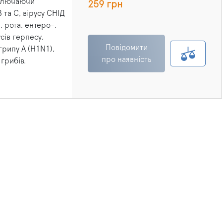
включаючи
259 грн
В та С, вірусу СНІД
, рота, ентеро-,
усів герпесу,
Повідомити
грипу A (H1N1),
про наявність
 грибів.