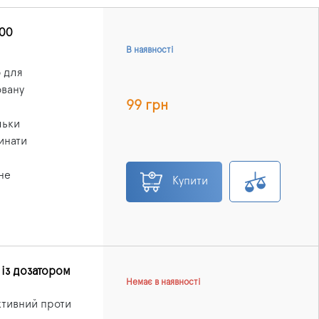
200
В наявності
б для
овану
99 грн
льки
инати
не
Купити
 із дозатором
Немає в наявності
ктивний проти