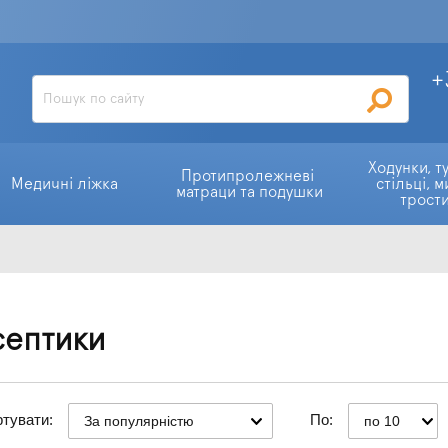
+
Ходунки, ту
Протипролежневі 
Медичні ліжка
стільці, м
матраци та подушки
трост
септики
тувати:
По:
За популярністю
по 10