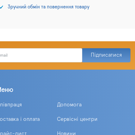
Зручний обмін та повернення товару
Підписатися
Меню
півпраця
Допомога
оставка і оплата
Сервісні центри
райс-лист
Новини