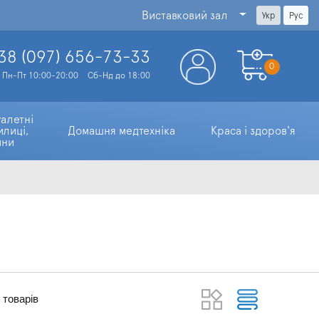
Виставковий зал
Укр
Рус
38 (097)
656-73-33
0
Пн-Пт 10:00-20:00
Сб-Нд до 18:00
алетні 
илиці, 
Домашня медтехніка
Краса і здоров'я
ини
товарів