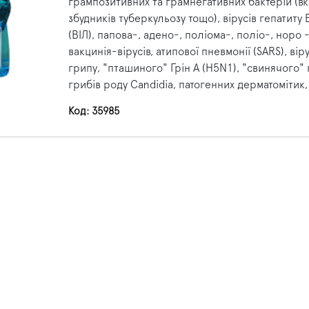
грампозитивних та грамнегативних бактерій (
збудників туберкульозу тощо), вірусів гепатиту 
(ВІЛ), папова-, адено-, поліома-, поліо-, норо -
вакцинія-вірусів, атипової пневмонії (SARS), вір
грипу, "пташиного" Грін А (H5N1), "свинячого" 
грибів роду Candidia, патогенних дерматомітик,
Код: 35985