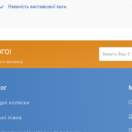
Наявність виставкової зали
ОГО!
ого магазину
лог
С
ідні коляски
Д
ні ліжка
П