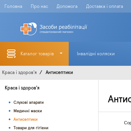
Головна
Про нас
Допомога
Доставка і оплата
Каталог товарів
Інвалідні коляски
Краса і здоров'я
Антисептики
Краса і здоров'я
Анти
Слухові апарати
Медичні маски
Антисептики
Сор
Товари для гігієни