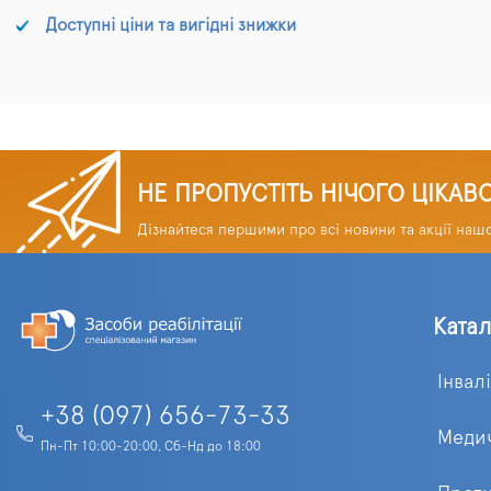
Доступні ціни та вигідні знижки
НЕ ПРОПУСТІТЬ НІЧОГО ЦІКАВ
Дізнайтеся першими про всі новини та акції наш
Ката
Інвал
+38 (097) 656-73-33
Медич
Пн-Пт 10:00-20:00, Сб-Нд до 18:00