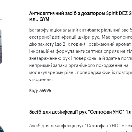
Антисептичний засіб з дозатором Spirit DEZ 
мл., GYM
Багатофункціональний антибактеріальний засі
екстреної дезінфекції шкіри рук. Має пролонг
дію захисту (до 2-х годин) і освіжаючий аромат.
Інноваційна формула антисептика сприяє не ті
знезараженню рук і поверхонь, а й здатна погл
неприємні запахи органічного походження на
молекулярному рівні, попереджаючи їх повтор
утворення.
Код: 35995
Засіб для дезінфекції рук "Септофан УНО" 1л
Засіб для дезінфекції рук "Септофан УНО" ефе