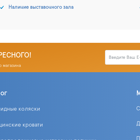
Наличие выставочного зала
РЕСНОГО!
о магазина
лог
С
лидные коляски
Д
цинские кровати
П