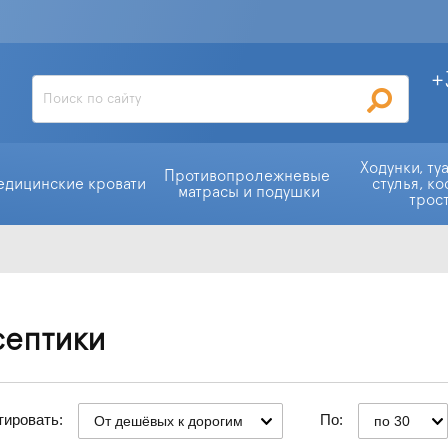
+
Ходунки, ту
Противопролежневые 
едицинские кровати
стулья, ко
матрасы и подушки
трос
септики
тировать:
По:
От дешёвых к дорогим
по 30