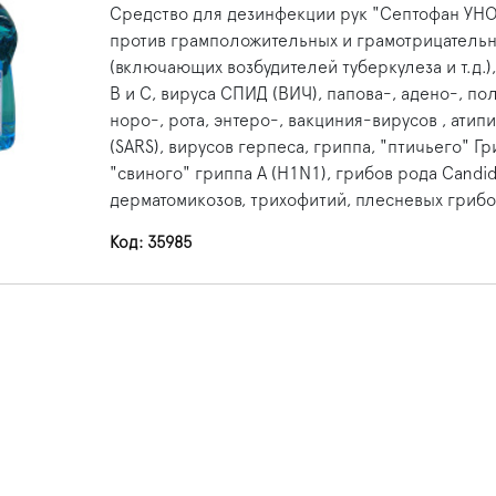
Средство для дезинфекции рук "Септофан УН
против грамположительных и грамотрицательн
(включающих возбудителей туберкулеза и т.д.),
В и С, вируса СПИД (ВИЧ), папова-, адено-, по
норо-, рота, энтеро-, вакциния-вирусов , ати
(SARS), вирусов герпеса, гриппа, "птичьего" Гр
"свиного" гриппа A (H1N1), грибов рода Candid
дерматомикозов, трихофитий, плесневых грибо
Код: 35985