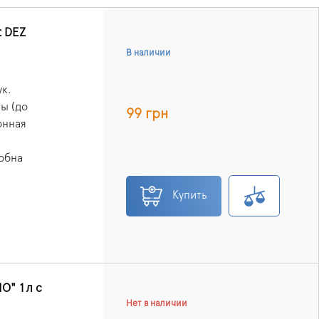
t DEZ
В наличии
к.
ы (до
99 грн
онная
обна
Купить
О" 1л с
Нет в наличии