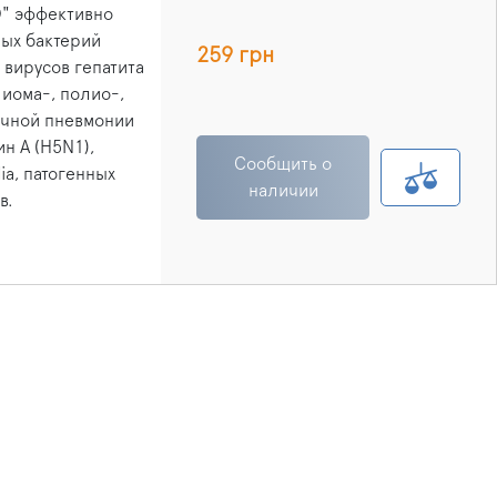
О" эффективно
ых бактерий
259 грн
 вирусов гепатита
лиома-, полио-,
пичной пневмонии
ин А (H5N1),
Сообщить о
ia, патогенных
наличии
в.