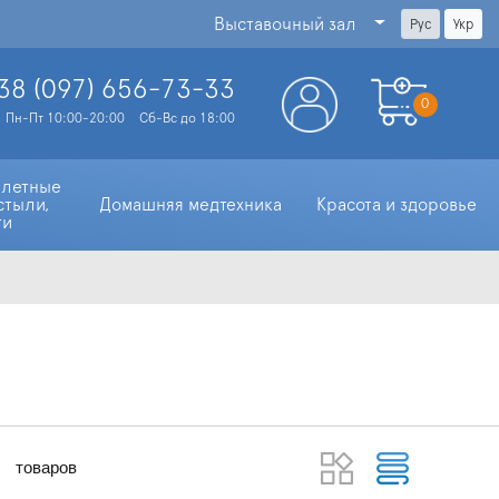
Выставочный зал
Рус
Укр
38 (097)
656-73-33
0
Пн-Пт 10:00-20:00
Сб-Вс до 18:00
алетные 
стыли, 
Домашняя медтехника
Красота и здоровье
ти
товаров