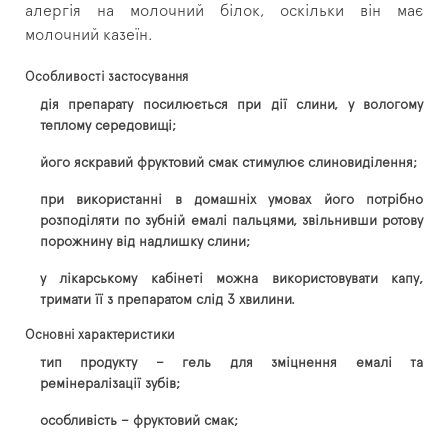
алергія на молочний білок, оскільки він має
молочний казеїн.
Особливості застосування
дія препарату посилюється при дії слини, у вологому
теплому середовищі;
його яскравий фруктовий смак стимулює слиновиділення;
при використанні в домашніх умовах його потрібно
розподіляти по зубній емалі пальцями, звільнивши ротову
порожнину від надлишку слини;
у лікарському кабінеті можна використовувати капу,
тримати її з препаратом слід 3 хвилини.
Основні характеристики
тип продукту – гель для зміцнення емалі та
ремінералізації зубів;
особливість – фруктовий смак;