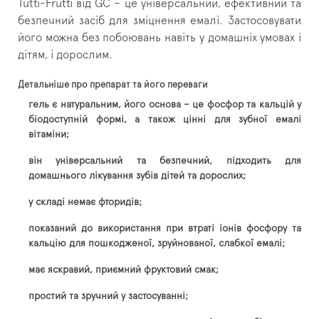
Tutti-Frutti від GC – це універсальний, ефективний та
безпечний засіб для зміцнення емалі. Застосовувати
його можна без побоювань навіть у домашніх умовах і
дітям, і дорослим.
Детальніше про препарат та його переваги
гель є натуральним, його основа – це фосфор та кальцій у
біодоступній формі, а також цінні для зубної емалі
вітаміни;
він універсальний та безпечний, підходить для
домашнього лікування зубів дітей та дорослих;
у складі немає фторидів;
показаний до використання при втраті іонів фосфору та
кальцію для пошкодженої, зруйнованої, слабкої емалі;
має яскравий, приємний фруктовий смак;
простий та зручний у застосуванні;