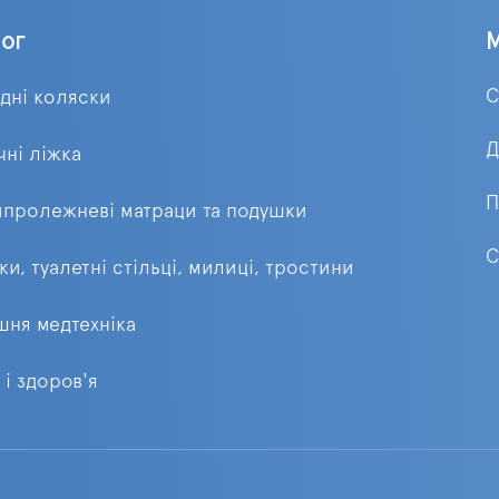
лог
С
ідні коляски
Д
ні ліжка
П
пролежневі матраци та подушки
С
ки, туалетні стільці, милиці, тростини
ня медтехніка
 і здоров'я