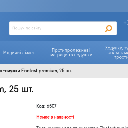
+
Ходунки, ту
Протипролежневі 
Медичні ліжка
стільці, м
матраци та подушки
трост
т-смужки Finetest premium, 25 шт.
, 25 шт.
Код: 6507
Немає в наявності