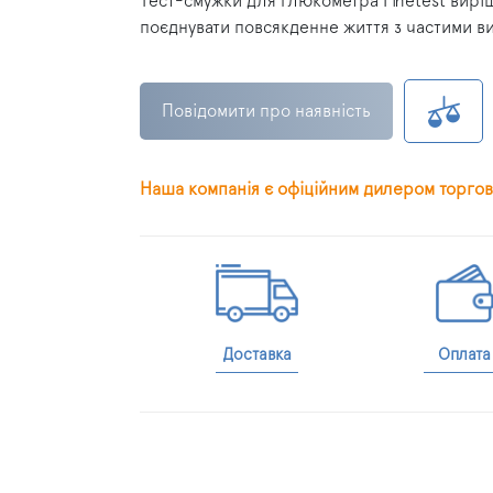
Тест-смужки для глюкометра Finetest виріш
поєднувати повсякденне життя з частими в
Повідомити про наявність
Наша компанія є офіційним дилером торгов
Доставка
Оплата