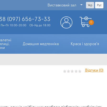
Виставковий зал
Укр
Рус
38 (097)
656-73-33
0
Пн-Пт 10:00-20:00
Сб-Нд до 18:00
алетні 
илиці, 
Домашня медтехніка
Краса і здоров'я
ини
Відгуки (0)