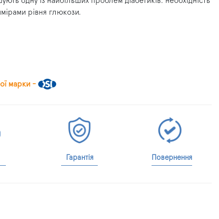
ують одну із найбільших проблем діабетиків: необхідність
имірами рівня глюкози.
ої марки -
Гарантія
Повернення