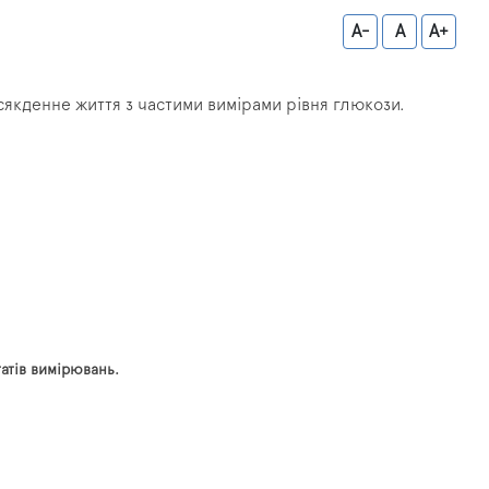
A-
A
A+
сякденне життя з частими вимірами рівня глюкози.
атів вимірювань.