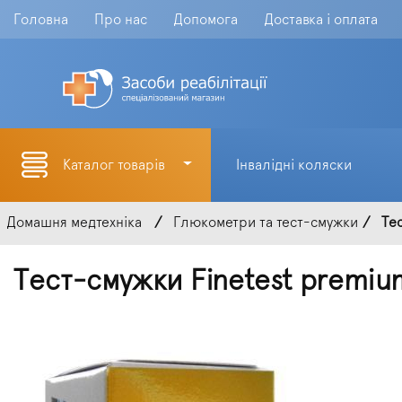
Головна
Про нас
Допомога
Доставка і оплата
Каталог товарів
Інвалідні коляски
Домашня медтехніка
Глюкометри та тест-смужки
Тес
Тест-смужки Finetest premium