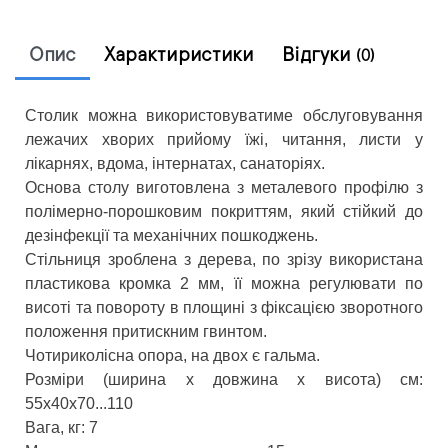
Опис
Характиристики
Відгуки
(0)
Столик можна використовуватиме обслуговування
лежачих хворих прийому їжі, читання, листи у
лікарнях, вдома, інтернатах, санаторіях.
Основа столу виготовлена ​​з металевого профілю з
полімерно-порошковим покриттям, який стійкий до
дезінфекції та механічних пошкоджень.
Стільниця зроблена з дерева, по зрізу використана
пластикова кромка 2 мм, її можна регулювати по
висоті та повороту в площині з фіксацією зворотного
положення притискним гвинтом.
Чотириколісна опора, на двох є гальма.
Розміри (ширина х довжина х висота) см:
55х40х70...110
Вага, кг: 7