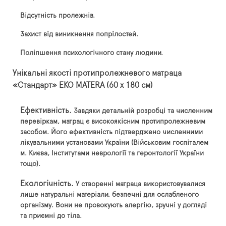
Відсутність пролежнів.
Захист від виникнення попрілостей.
Поліпшення психологічного стану людини.
Унікальні якості протипролежневого матраца
«Стандарт»
EKO
MATERA (60 х 180 см)
Ефективність.
Завдяки детальній розробці та численним
перевіркам, матрац є високоякісним протипролежневим
засобом. Його ефективність підтверджено численними
лікувальними установами України (Військовим госпіталем
м. Києва, Інститутами неврології та геронтології України
тощо).
Екологічність.
У створенні матраца використовувалися
лише натуральні матеріали, безпечні для ослабленого
організму. Вони не провокують алергію, зручні у догляді
та приємні до тіла.