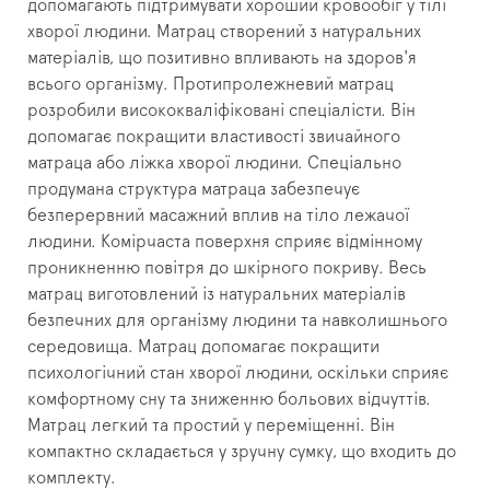
допомагають підтримувати хороший кровообіг у тілі
хворої людини. Матрац створений з натуральних
матеріалів, що позитивно впливають на здоров'я
всього організму. Протипролежневий матрац
розробили висококваліфіковані спеціалісти. Він
допомагає покращити властивості звичайного
матраца або ліжка хворої людини. Спеціально
продумана структура матраца забезпечує
безперервний масажний вплив на тіло лежачої
людини. Комірчаста поверхня сприяє відмінному
проникненню повітря до шкірного покриву. Весь
матрац виготовлений із натуральних матеріалів
безпечних для організму людини та навколишнього
середовища. Матрац допомагає покращити
психологічний стан хворої людини, оскільки сприяє
комфортному сну та зниженню больових відчуттів.
Матрац легкий та простий у переміщенні. Він
компактно складається у зручну сумку, що входить до
комплекту.