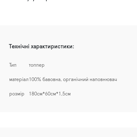
Технічні характиристики:
Тип
топпер
матеріал
100% бавовна, органічний наповнювач
розмір
180см*60см*1,5см