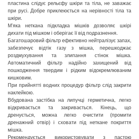
пластина слідує рельєфу шкіри та тіла, не заважає
при русі. Добре приклеюється на нерівності тіла та
шкіри.
М'яка неткана підкладка мішків дозволяє шкірі
дихати під мішком і оберігає її від подразнення.
Багатошаровий фільтр ефективно нейтралізує запах,
забезпечує відтік газу з мішка, перешкоджає
роздмухування та злипання стінок мішка.
Автоматичний фільтр надійно захищений від
пошкодження твердим і рідким відокремлюваним
кишковим.
При прийнятті водних процедур фільтр слід закрити
наклейкою.
Вбудована застібка на липучці герметична, легко
відкривається та закривається. Кінець, що
дренується, можна легко очистити (промити
дренажний отвір) і сховати під неткане покриття
мішка.
Рекомендується використовувати з пастою