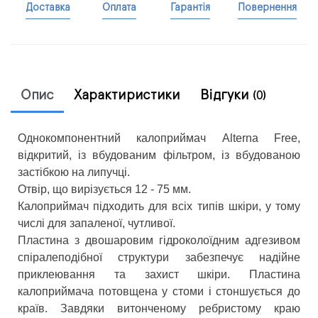
Доставка
Оплата
Гарантія
Повернення
Опис
Характиристики
Відгуки
(0)
Однокомпонентний калоприймач Alterna Free,
відкритий, із вбудованим фільтром, із вбудованою
застібкою на липучці.
Отвір, що вирізується 12 - 75 мм.
Калоприймач підходить для всіх типів шкіри, у тому
числі для запаленої, чутливої.
Пластина з двошаровим гідроколоїдним адгезивом
спіралеподібної структури забезпечує надійне
приклеювання та захист шкіри. Пластина
калоприймача потовщена у стоми і стоншується до
країв. Завдяки витонченому ребристому краю