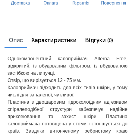
Доставка
Оплата
Гарантія
Повернення
Опис
Характиристики
Відгуки
(0)
Однокомпонентний калоприймач Alterna Free,
відкритий, із вбудованим фільтром, із вбудованою
застібкою на липучці.
Отвір, що вирізується 12 - 75 мм.
Калоприймач підходить для всіх типів шкіри, у тому
числі для запаленої, чутливої.
Пластина з двошаровим гідроколоїдним адгезивом
спіралеподібної структури забезпечує надійне
приклеювання та захист шкіри. Пластина
калоприймача потовщена у стоми і стоншується до
країв. Завдяки витонченому ребристому краю