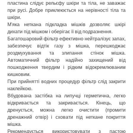
пластина слідує рельєфу шкіри та тіла, не заважає
при русі. Добре приклеюється на нерівності тіла та
шкіри.
М'яка неткана підкладка мішків дозволяє шкірі
дихати під мішком і оберігає її від подразнення.
Багатошаровий фільтр ефективно нейтралізує запах,
забезпечує відтік газу з мішка, перешкоджає
роздмухування та злипання стінок мішка.
Автоматичний фільтр надійно захищений від
пошкодження твердим і рідким відокремлюваним
кишковим.
При прийнятті водних процедур фільтр слід закрити
наклейкою.
Вбудована застібка на липучці герметична, легко
відкривається та закривається. Кінець, що
дренується, можна легко очистити (промити
дренажний отвір) і сховати під неткане покриття
мішка.
Рекомендується використовувати з пастою