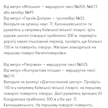
Від метро «Мінська» — маршрутні таксі №204, №472
або автобус №99.
Від метро «Героїв Дніпра» — тролейбус №32.
Виходьте на зупинці «вул. П. Калнишевського» та
рухайтесь у напрямку Київської міської лікарні. Ідіть
уздовж школи (ліворуч) приблизно 300 м, перейдіть
дорогу через пішохідний перехід, пройдіть ще близько
150 м та поверніть ліворуч. Магазин знаходиться на
першому поверсі багатоповерхівки.
Від метро «Петрівка» — маршрутне таксі №525.
Від метро «Контрактова площа» — маршрутне таксі
№219.
Виходьте на зупинці «Діагностичний центр». Пройдіть
150 м у напрямку Київської міської лікарні, на першому
повороті поверніть ліворуч. Далі рухайтесь вулицею Ю.
Кондратюка приблизно 300 м у бік вул. П.
Калнишевського. На першому повороті поверніть