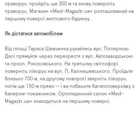
праворуч, пройдіть ще 200 м та знову поверніть
праворуч. Магазин «Med-Magazin.ua» розташований на
першому поверсі житлового будинку.
Як дістатися автомобілем
Від площі Тараса Шевченка рухайтесь вул. Полярною.
Далі прямуйте через перехрестя з вул. Автозаводською
та просп. Рокосовського. На третьому світлофорі
поверніть ліворуч на вул. П. Калнишевського. Проїдьте
близько 700 м, на другому повороті зверніть ліворуч,
потім ще 150 м прямо — і ви побачите багатоповерхівку з
банером-покажчиком. Ортопедичний салон «Med-
Magazin.ua» знаходиться на першому поверсі.