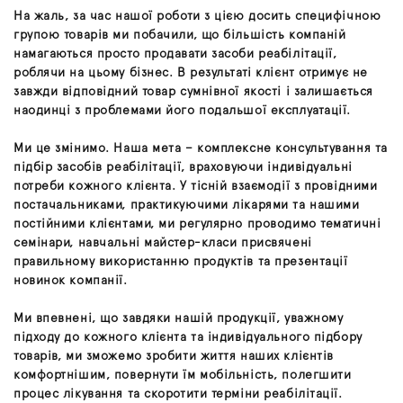
На жаль, за час нашої роботи з цією досить специфічною
групою товарів ми побачили, що більшість компаній
намагаються просто продавати засоби реабілітації,
роблячи на цьому бізнес. В результаті клієнт отримує не
завжди відповідний товар сумнівної якості і залишається
наодинці з проблемами його подальшої експлуатації.
Ми це змінимо. Наша мета – комплексне консультування та
підбір засобів реабілітації, враховуючи індивідуальні
потреби кожного клієнта. У тісній взаємодії з провідними
постачальниками, практикуючими лікарями та нашими
постійними клієнтами, ми регулярно проводимо тематичні
семінари, навчальні майстер-класи присвячені
правильному використанню продуктів та презентації
новинок компанії.
Ми впевнені, що завдяки нашій продукції, уважному
підходу до кожного клієнта та індивідуального підбору
товарів, ми зможемо зробити життя наших клієнтів
комфортнішим, повернути їм мобільність, полегшити
процес лікування та скоротити терміни реабілітації.