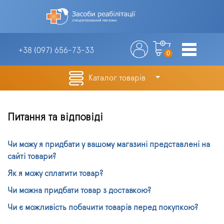
+38 (097)
656-73-33
0
Каталог товарів
Питання та відповіді
Чи можу я придбати у вашому магазині представлені на
сайті товари?
Як я можу сплатити товар?
Чи можна придбати товар з доставкою?
Чи є можливість побачити товарів перед покупкою?