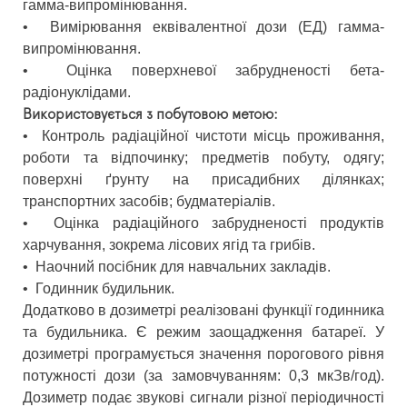
гамма-випромінювання.
•
Вимірювання еквівалентної дози (ЕД) гамма-
випромінювання.
•
Оцінка поверхневої забрудненості бета-
радіонуклідами.
Використовується з побутовою метою:
•
Контроль радіаційної чистоти місць проживання,
роботи та відпочинку; предметів побуту, одягу;
поверхні ґрунту на присадибних ділянках;
транспортних засобів; будматеріалів.
•
Оцінка радіаційного забрудненості продуктів
харчування, зокрема лісових ягід та грибів.
•
Наочний посібник для навчальних закладів.
•
Годинник будильник.
Додатково в дозиметрі реалізовані функції годинника
та будильника. Є режим заощадження батареї. У
дозиметрі програмується значення порогового рівня
потужності дози (за замовчуванням: 0,3 мкЗв/год).
Дозиметр подає звукові сигнали різної періодичності