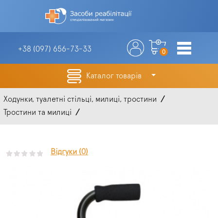
+38 (097)
656-73-33
0
Каталог товарів
Ходунки, туалетні стільці, милиці, тростини
Тростини та милиці
Відгуки (0)