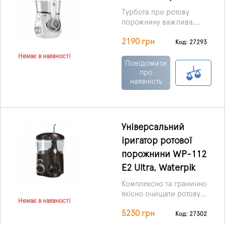
провести догляд за
яснами за допомогою
Турбота про ротову
ортонасадок.
порожнину важлива,
адже від догляду за
2190 грн
зубами залежить і
Код: 27293
здоров'я всього
Немає в наявності
організму. Іноді зубних
Повідомити
щіток та сучасних паст
про
наявність
буває недостатньо для
повноцінного чищення,
в такому разі саме час
купити білий іригатор
V660 Waterpulse.
Універсальний
Пристрій визнаний
іригатор ротової
дуже корисним у
всьому світі і
порожнини WP-112
вважається одним з
E2 Ultra, Waterpik
найпотужніших
приладів у своєму роді.
Комплексно та гранично
якісно очищати ротову
Немає в наявності
порожнину, а також
5230 грн
ясна та зуби дозволяє
Код: 27302
такий прилад, як