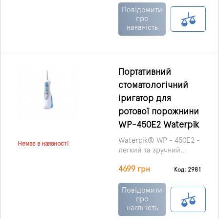
домашній іригатор.
Повідомити
Іригатор, що
про
наявність
презентується на цій
сторінці, універсальний
моделі WP-112 E2 Ultra
від виробника Waterpik
відрізняється
Портативний
максимальною
стоматологічний
ефективністю,
зручністю застосування
іригатор для
та повною безпекою.
ротової порожнини
WP-450E2 Waterpik
Waterpik® WP - 450E2 -
Немає в наявності
легкий та зручний
варіант приладу для
4699 грн
догляду за ротовою
Код: 2981
порожниною. WP-450E2
- переносний прилад,
Повідомити
що працює від
про
наявність
внутрішньої батареї і
заряджається від