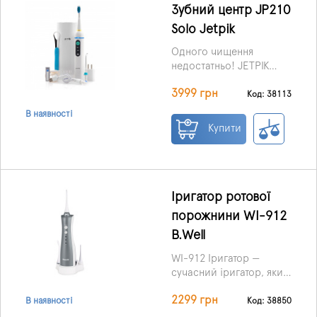
Зубний центр JP210
Solo Jetpik
Одного чищення
недостатньо! JETPIK
JP210 Solo забезпечує
3999 грн
унікальне поєднання
Код: 38113
тиску води та пульсації
В наявності
для глибокого
Купити
очищення міжзубних
проміжків та нижче лінії
ясен, видаляючи
шкідливі бактерії та
сміття, яких неможливо
Іригатор ротової
досягти при
порожнини WI-912
традиційному чищенні
B.Well
щіткою та зубною
ниткою. Це найкращий і
WI-912 Іригатор —
найінноваційніший
сучасний іригатор, який
бездротовий іригатор.
на 93% ефективніше
2299 грн
запобігає гінгівіту, ніж
Код: 38850
В наявності
традиційні методи