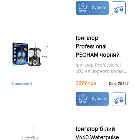
чищення зубів.
Купити
Іригатор
Professional
PECHAM чорний
Іригатор Professional
600 мл чорного кольору
від виробника ТМ
2399 грн
«PECHAM» - важливий
Код: 25227
В наявності
інструмент для
уважного догляду за
Купити
ротовою порожниною.
Даний апарат виглядає
як цілий зубний центр,
завдяки якому можна не
просто очистити зуби, а
Іригатор білий
й відбілити їх, а також
V660 Waterpulse