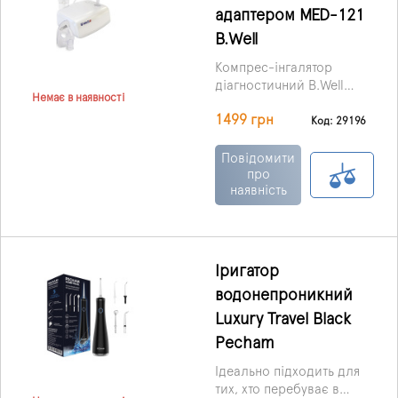
видаленні нальоту.
адаптером MED-121
WP-100E2 -
B.Well
стаціонарний прилад,
що підключається до
Компрес-інгалятор
стандартної мережі
діагностичний B.Well
220В.
Немає в наявності
MED-121 призначений
1499 грн
для інгаляцій при
Код: 29196
застудних
захворюваннях та
Повідомити
захворюваннях верхніх
про
наявність
дихальних шляхів.
Апарат безшумний,
оснащений маскою для
дітей та дорослих, має
регульований розмір
Іригатор
частинок речовини, що
водонепроникний
вдихається. Удароміцна
конструкція.
Luxury Travel Black
Pecham
Ідеально підходить для
тих, хто перебуває в