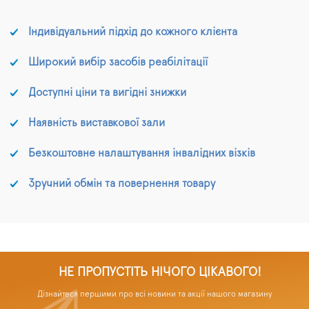
головки Дарсонваля
утворюється озон,
Індивідуальний підхід до кожного клієнта
частки якого виявляють
сильну бактерицидну
дію, додатково
Широкий вибір засобів реабілітації
підвищуючи
кровопостачання та
Доступні ціни та вигідні знижки
пружність шкіри.
Дрансонвальські
Наявність виставкової зали
струми також
викликають більший
Безкоштовне налаштування інвалідних візків
всмоктування активних
речовин у дерму.
Зручний обмін та повернення товару
Дарсонваль чудово
поєднується з іншими
процедурами
регенерації шкіри,
наприклад, з
мезотерапією.
НЕ ПРОПУСТІТЬ НІЧОГО ЦІКАВОГО!
Дізнайтеся першими про всі новини та акції нашого магазину