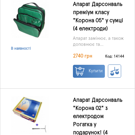
Апарат Дарсонваль
преміум класу
"Корона 05" у сумці
(4 електроди)
Апарат замінює, а також
доповнює та
В наявності
багаторазово посилює
Зручна сумка у
2740 грн
ефективність дії кремів
комплекті.
Код: 14144
та мазей, має унікальні
можливості для
Купити
профілактики та
лікування широкого
ряду захворювань.
Нова модель
дарсонваль
Апарат Дарсонваль
"КОРОНА-5"
"Корона 02" з
відрізняється від
електродом
попередньої
потужнішим і
Рогатка у
стабільнішим
подарунок! (4
розрядом, надійною