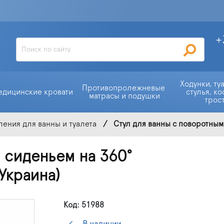
+
Ходунки, ту
Противопролежневые 
едицинские кровати
стулья, ко
матрасы и подушки
трос
ения для ванны и туалета
Стул для ванны с поворотным 
 сиденьем на 360°
(Украина)
Код: 51988
В наличии