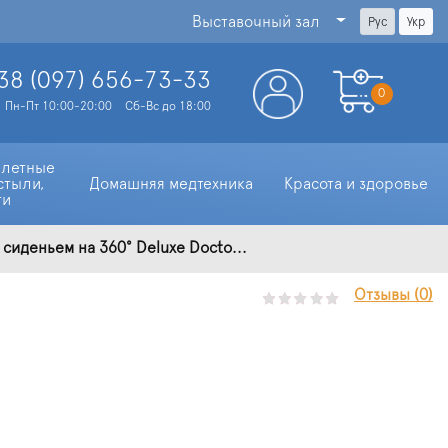
Выставочный зал
Рус
Укр
38 (097)
656-73-33
0
Пн-Пт 10:00-20:00
Сб-Вс до 18:00
алетные 
стыли, 
Домашняя медтехника
Красота и здоровье
ти
сиденьем на 360° Deluxe Docto...
Отзывы (0)