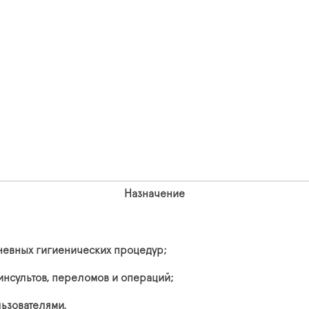
Назначение
невных гигиенических процедур;
нсультов, переломов и операций;
ьзователями.