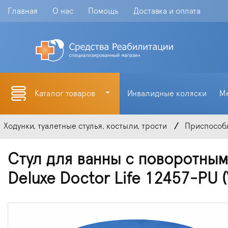
Главная
О нас
Помощь
Доставка и оплата
Каталог товаров
Инвалидные коляски
М
Ходунки, туалетные стулья, костыли, трости
Приспособл
Стул для ванны с поворотным
Deluxe Doctor Life 12457-PU 