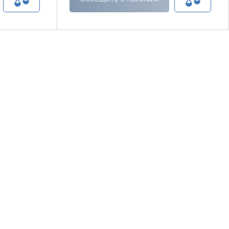
пользователя, подчас, нелегко,
поскольку стандартные коляски не
предназначены для очень крупных
пользователей.