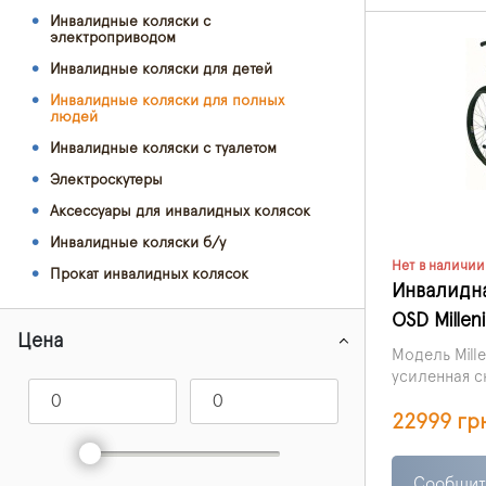
Инвалидные коляски с
электроприводом
Инвалидные коляски для детей
Инвалидные коляски для полных
людей
Инвалидные коляски с туалетом
Электроскутеры
Аксессуары для инвалидных колясок
Инвалидные коляски б/у
Нет в наличии
Прокат инвалидных колясок
Инвалидна
OSD Millen
Цена
Модель Mille
усиленная с
предназначе
22999 гр
Сообщит