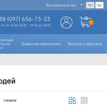
Выставочный зал
Рус
Укр
38 (097)
656-73-33
0
Пн-Пт 10:00-20:00
Сб-Вс до 18:00
алетные 
стыли, 
Домашняя медтехника
Красота и здоровье
ти
юдей
товаров