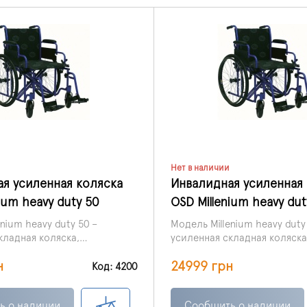
Нет в наличии
я усиленная коляска
Инвалидная усиленная
ium heavy duty 50
OSD Millenium heavy dut
nium heavy duty 50 –
Модель Millenium heavy duty
кладная коляска,
усиленная складная коляска
нная для дома и улицы.
предназначенная для дома и
н
24999 грн
Код: 4200
ь о наличии
Сообщить о наличии