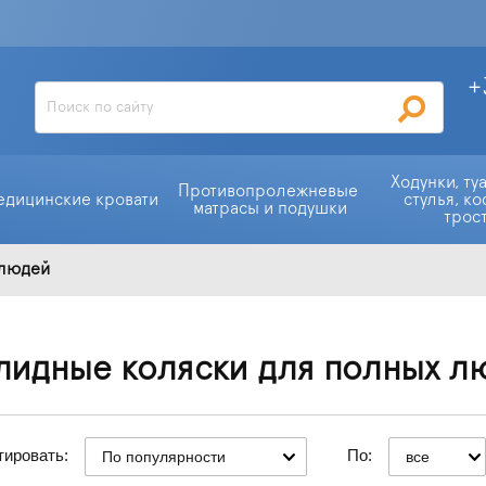
+
Ходунки, ту
Противопролежневые 
едицинские кровати
стулья, ко
матрасы и подушки
трос
 людей
лидные коляски для полных л
тировать:
По:
По популярности
все