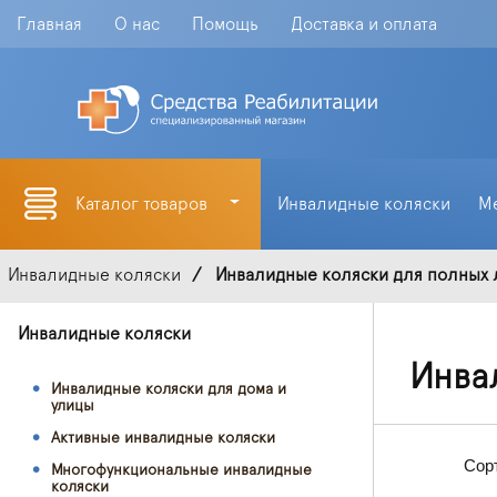
Главная
О нас
Помощь
Доставка и оплата
Каталог товаров
Инвалидные коляски
М
Инвалидные коляски
Инвалидные коляски для полных
Инвалидные коляски
Инва
Инвалидные коляски для дома и
улицы
Активные инвалидные коляски
Сор
Многофункциональные инвалидные
коляски