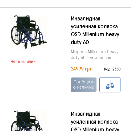
Инвалидная
усиленная коляска
OSD Millenium heavy
duty 60
Модель Millenium heavy
duty 60 – усиленная
Нет в наличии
складная коляска,
24999 грн
предназначенная для
Код: 2360
дома и улицы.
Сообщить
о наличии
Инвалидная
усиленная коляска
OSD Millenium heavy