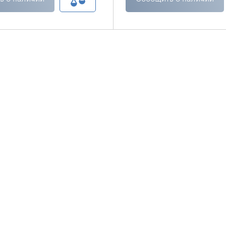
пользователя, подчас, нелег
поскольку стандартные коля
предназначены для очень к
пользователей.