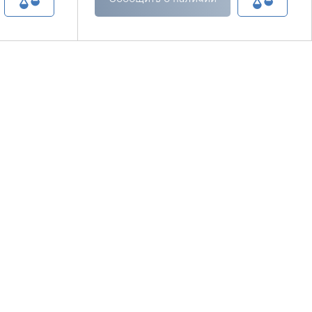
ко,
ски не
рупных