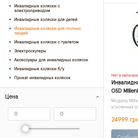
Инвалидные коляски с
электроприводом
Инвалидные коляски для детей
Инвалидные коляски для полных
людей
Инвалидные коляски с туалетом
Электроскутеры
Аксессуары для инвалидных колясок
Инвалидные коляски б/у
Нет в наличии
Прокат инвалидных колясок
Инвалидна
OSD Millen
Цена
Модель Mille
усиленная с
предназначе
24999 гр
Сообщит