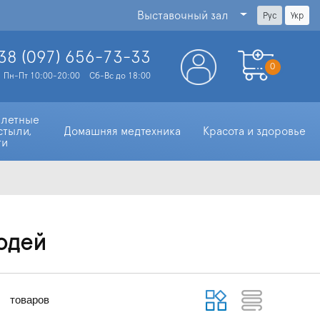
Выставочный зал
Рус
Укр
38 (097)
656-73-33
0
Пн-Пт 10:00-20:00
Сб-Вс до 18:00
алетные 
стыли, 
Домашняя медтехника
Красота и здоровье
ти
юдей
товаров