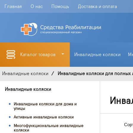
Главная
О нас
Помощь
Доставка и оплата
Каталог товаров
Инвалидные коляски
М
Инвалидные коляски
Инвалидные коляски для полных
Инвалидные коляски
Инва
Инвалидные коляски для дома и
улицы
Активные инвалидные коляски
Сор
Многофункциональные инвалидные
коляски