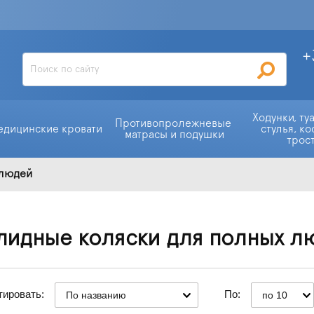
+
Ходунки, ту
Противопролежневые 
едицинские кровати
стулья, ко
матрасы и подушки
трос
 людей
лидные коляски для полных л
тировать:
По:
По названию
по 10