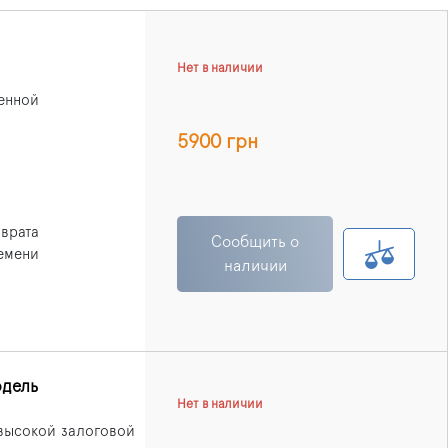
Нет в наличии
нной
5900 грн
врата
Сообщить о
емени
наличии
одель
Нет в наличии
евысокой залоговой