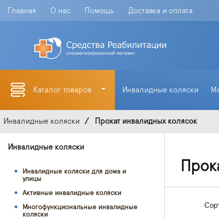
Главная
О нас
Помощь
Доставка и оплата
Каталог товаров
Инвалидные коляски
М
Инвалидные коляски
Прокат инвалидных колясок
Инвалидные коляски
Прок
Инвалидные коляски для дома и
улицы
Активные инвалидные коляски
Сор
Многофункциональные инвалидные
коляски