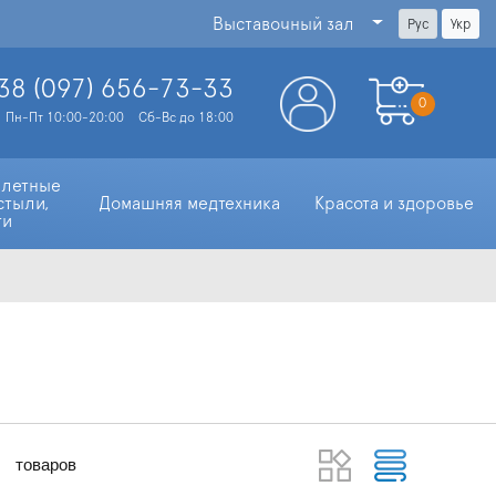
Выставочный зал
Рус
Укр
38 (097)
656-73-33
0
Пн-Пт 10:00-20:00
Сб-Вс до 18:00
алетные 
стыли, 
Домашняя медтехника
Красота и здоровье
ти
товаров