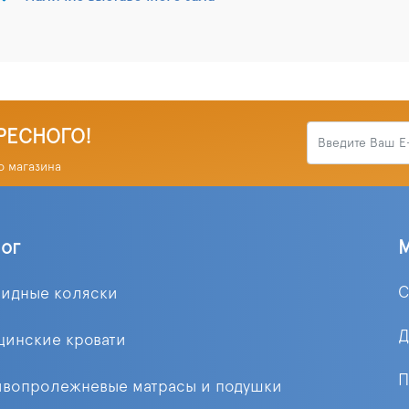
РЕСНОГО!
о магазина
лог
С
лидные коляски
Д
цинские кровати
П
ивопролежневые матрасы и подушки