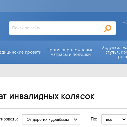
+
Ходунки, ту
Противопролежневые 
едицинские кровати
стулья, ко
матрасы и подушки
трос
ат инвалидных колясок
тировать:
По:
От дорогих к дешёвым
все