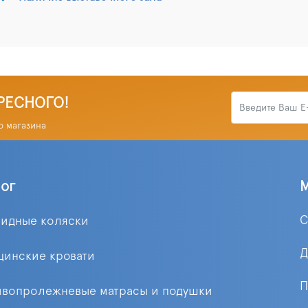
РЕСНОГО!
о магазина
лог
С
лидные коляски
Д
цинские кровати
П
ивопролежневые матрасы и подушки