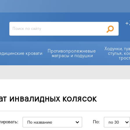
+
Ходунки, ту
Противопролежневые 
едицинские кровати
стулья, ко
матрасы и подушки
трос
ат инвалидных колясок
тировать:
По:
По названию
по 30